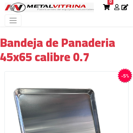
0
Bandeja de Panaderia
45x65 calibre 0.7
-5%