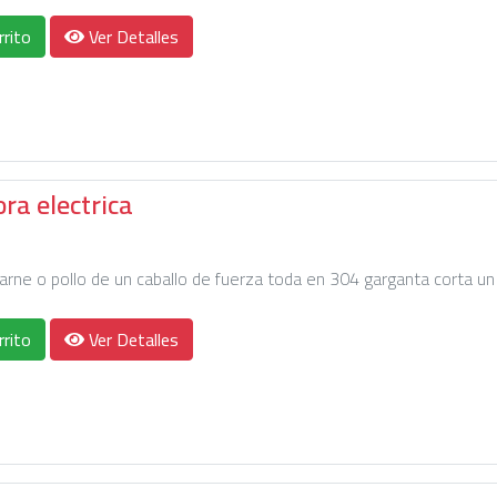
rrito
Ver Detalles
a electrica
ne o pollo de un caballo de fuerza toda en 304 garganta corta un
rrito
Ver Detalles