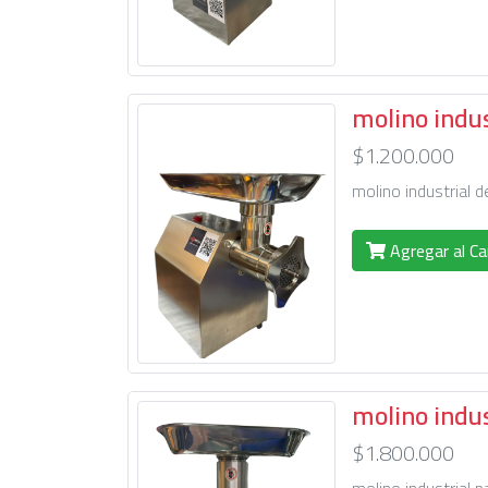
molino indu
$1.200.000
molino industrial 
Agregar al Ca
molino indu
$1.800.000