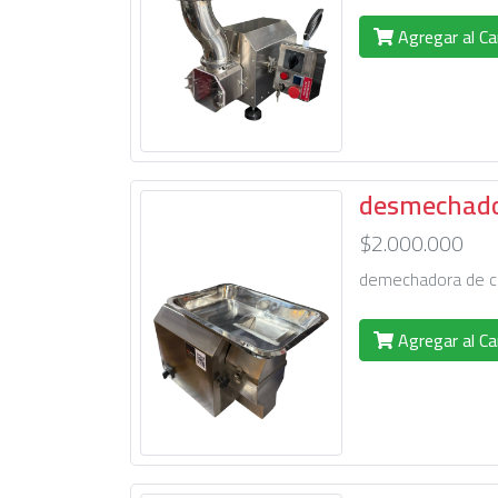
Agregar al Ca
desmechador
$2.000.000
demechadora de car
Agregar al Ca