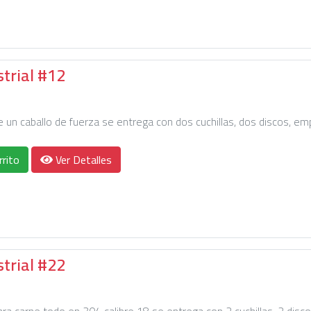
strial #12
de un caballo de fuerza se entrega con dos cuchillas, dos discos, e
rrito
Ver Detalles
strial #22