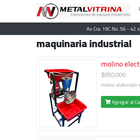
Av Cra. 19C No. 56 - 42
maquinaria industrial
molino elect
$850.000
molino elaborado e
Agregar al Ca