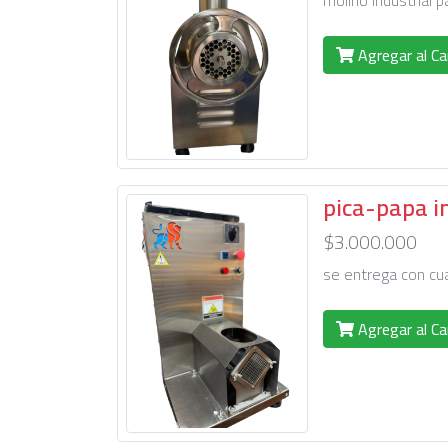
molino industrial 
Agregar al Ca
pica-papa i
$3.000.000
se entrega con cua
Agregar al Ca