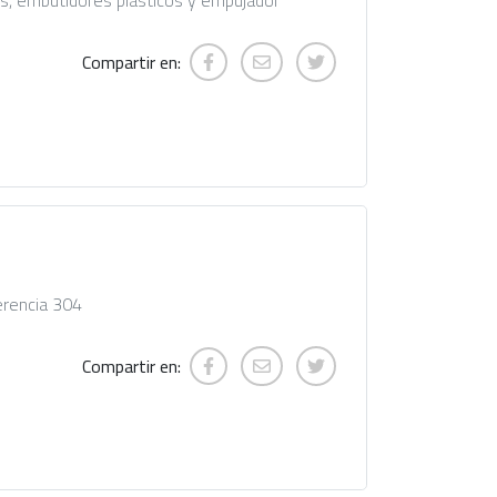
cos, embutidores plasticos y empujador
Compartir en:
erencia 304
Compartir en: