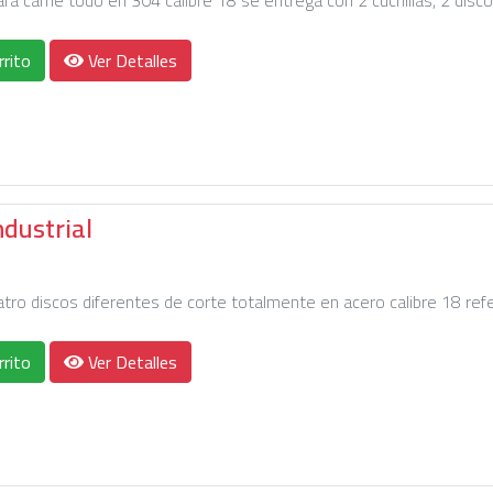
para carne todo en 304 calibre 18 se entrega con 2 cuchillas, 2 dis
rrito
Ver Detalles
ndustrial
tro discos diferentes de corte totalmente en acero calibre 18 ref
rrito
Ver Detalles