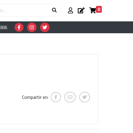
0
 5886
Compartir en: