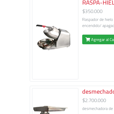
RASPA-HIE
$350.000
Raspador de hielo e
encendido/ apaga
Agregar al Ca
desmechador
$2.700.000
desmechadora de lu