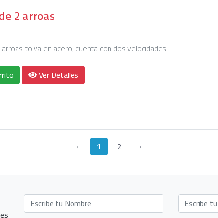
e 2 arroas
arroas tolva en acero, cuenta con dos velocidades
rrito
Ver Detalles
‹
1
2
›
nes