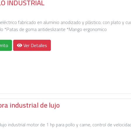
LO INDUSTRIAL
léctrico fabricado en aluminio anodizado y plástico; con plato y cuc
do *Patas de goma antideslizante *Mango ergonomico
rrito
Ver Detalles
a industrial de lujo
jo industrial motor de 1 hp para pollo y carne, control de velocida